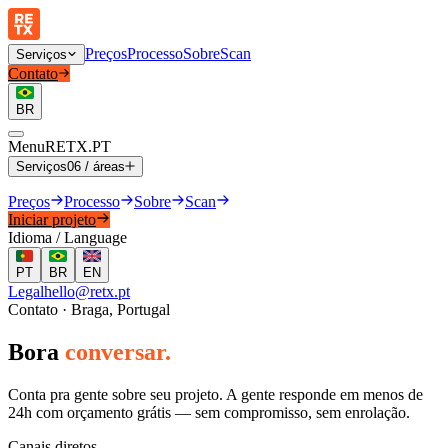
Preços
Processo
Sobre
Scan
Serviços
Contato
BR
Menu
RETX.PT
Serviços
06 / áreas
Preços
01
Websites Sob Medida
Processo
Sobre
Scan
Iniciar projeto
02
Lojas Online
Idioma / Language
03
SEO & Visibilidade
04
Branding & Identidade
05
Performance Web
PT
BR
EN
06
Manutenção & Suporte
Legal
hello@retx.pt
Contato · Braga, Portugal
Bora
conversar.
Conta pra gente sobre seu projeto. A gente responde em menos de
24h com orçamento grátis — sem compromisso, sem enrolação.
Canais diretos