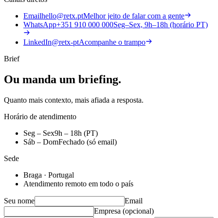
Email
hello@retx.pt
Melhor jeito de falar com a gente
WhatsApp
+351 910 000 000
Seg–Sex, 9h–18h (horário PT)
LinkedIn
@retx-pt
Acompanhe o trampo
Brief
Ou
manda
um
briefing.
Quanto mais contexto, mais afiada a resposta.
Horário de atendimento
Seg – Sex
9h – 18h (PT)
Sáb – Dom
Fechado (só email)
Sede
Braga · Portugal
Atendimento remoto em todo o país
Seu nome
Email
Empresa (opcional)